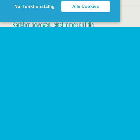
KEINE ANTWORT
Nur funktionsfähig
Alle Cookies
MAI 14, 2020 • VON GWENDA
Karlchen bewegen…einstimmen auf die
lange Tour?
6 ANTWORTEN
MAI 10, 2020 • VON GWENDA
Camping Argolic Strand
4 ANTWORTEN
MAI 4, 2020 • VON GWENDA
Ein neuer Tag
KEINE ANTWORT
MAI 3, 2020 • VON GWENDA