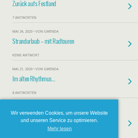
Zurück aufs Festland
7 ANTWORTEN
MAI 24, 2020 • VON GWENDA
Strandurlaub – mit Radtouren
KEINE ANTWORT
MAI 21, 2020 • VON GWENDA
Im alten Rhythmus…
8 ANTWORTEN
MAI 18, 2020 • VON GWENDA
Wir verwenden Cookies, um unsere Website
Freiheit…aber nur innerhalb Griechenlands
und unseren Service zu optimieren.
:-/
Mehr lesen