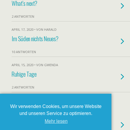
What’s next?
2 ANTWORTEN
APRIL 17, 2020 • VON HARALD
Im Süden nichts Neues?
10 ANTWORTEN
APRIL 15, 2020 • VON GWENDA
Ruhige Tage
2 ANTWORTEN
Loading…
Wir verwenden Cookies, um unsere Website
APRIL 13, 2020 • VON GWENDA
und unseren Service zu optimieren.
Die neue „Heimat“ erkunden
Mehr lesen