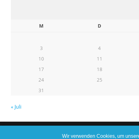
M
D
3
4
10
11
17
18
24
25
31
« Juli
Wir verwenden Cookies, um unsere