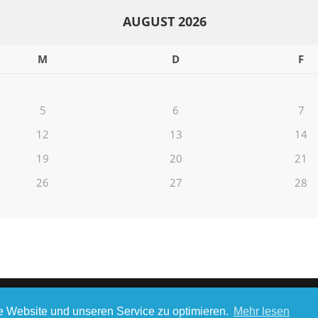
AUGUST 2026
M
D
F
5
6
7
12
13
14
19
20
21
26
27
28
COPYRIGHT © 2026
GWENDA-RUESING
DATE
 Website und unseren Service zu optimieren.
Mehr lesen