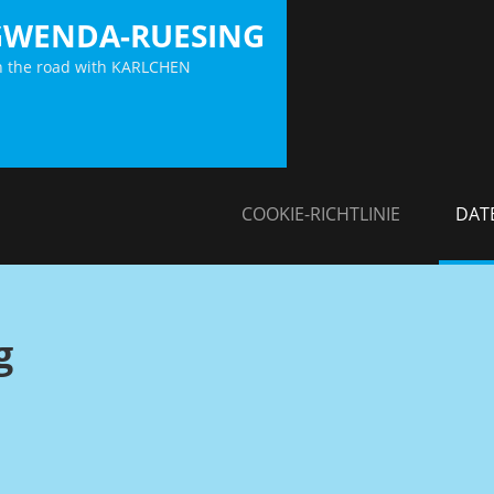
GWENDA-RUESING
 the road with KARLCHEN
COOKIE-RICHTLINIE
DAT
g