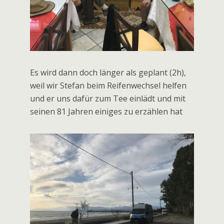
Endlich wieder Lagerfeuer. Junge Familie
mit zwei Kindern, zwei Hunden und einer
Katze (!!) und drei Kletterer sind unsere
Gesellschaft, die besser kaum sein könnte.
Echt nett. Wir sind die Alten (aber auch die
einzigen, die einen grandiosen Spieß am
Feuer braten – Planung ist alles)
Zwischenstopp in Kosmas. Niedlicher Ort,
aber da auf 1100hm gelegen derzeit nix für
längeren Aufenthalt