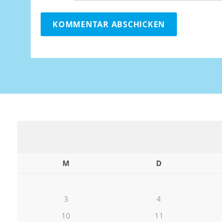
M
D
3
4
10
11