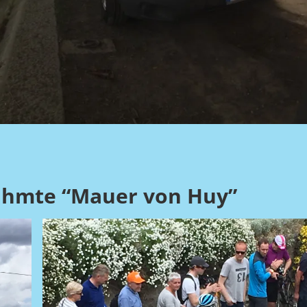
erühmte “Mauer von Huy”