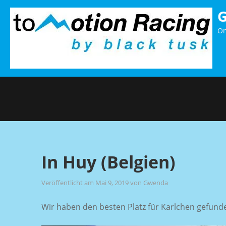
Direkt
zum
On
Inhalt
In Huy (Belgien)
Veröffentlicht am
Mai 9, 2019
von
Gwenda
Wir haben den besten Platz für Karlchen gefunde