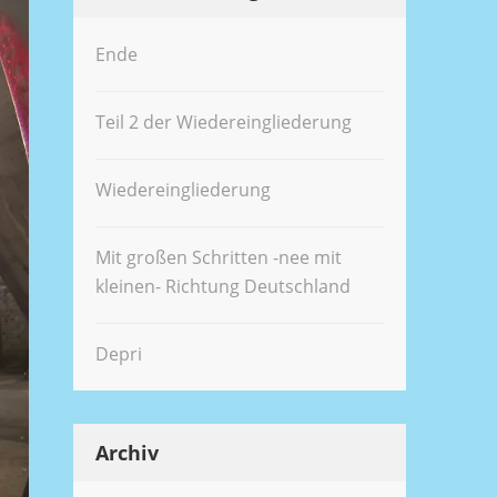
Ende
Teil 2 der Wiedereingliederung
Wiedereingliederung
Mit großen Schritten -nee mit
kleinen- Richtung Deutschland
Depri
Archiv