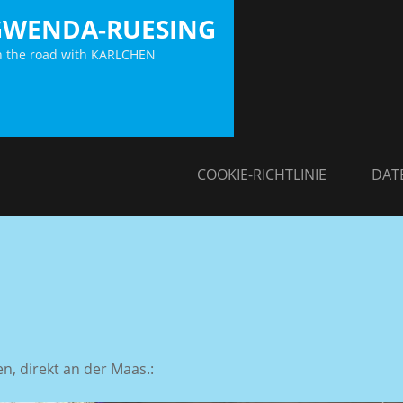
GWENDA-RUESING
 the road with KARLCHEN
COOKIE-RICHTLINIE
DAT
n, direkt an der Maas.: